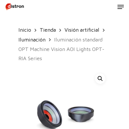
Men
Skip
to
main
Inicio
Tienda
Visión artificial
content
Iluminación
Iluminación standard
OPT Machine Vision AOI Lights OPT-
RIA Series