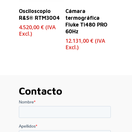
Leer Más
Leer Más
Osciloscopio
Cámara
R&S® RTM3004
termográfica
Fluke Ti480 PRO
4.520,00
€
(IVA
60Hz
Excl.)
12.131,00
€
(IVA
Excl.)
Contacto