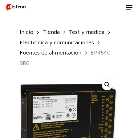
Men
Skip
to
main
Inicio
Tienda
Test y medida
content
Electrónica y comunicaciones
Fuentes de alimentación
EP4540-
9RG