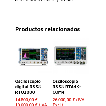
Productos relacionados
Leer Más
Seleccionar
Osciloscopio
Osciloscopio
Opciones
digital R&S®
R&S® RTA4K-
RTO2000
COM4
14.800,00
€
-
26.000,00
€
(IVA
Rango
19.000,00
€
(IVA
Excl.)