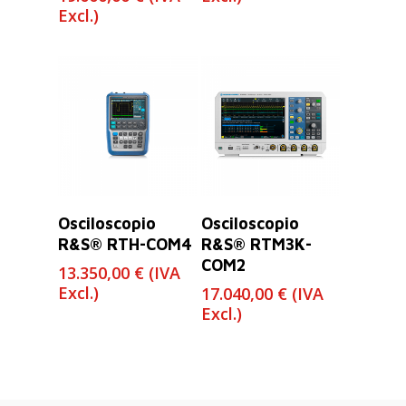
de
Excl.)
precios:
desde
14.800,00 €
hasta
19.000,00 €
Leer Más
Leer Más
Osciloscopio
Osciloscopio
R&S® RTH-COM4
R&S® RTM3K-
COM2
13.350,00
€
(IVA
Excl.)
17.040,00
€
(IVA
Excl.)