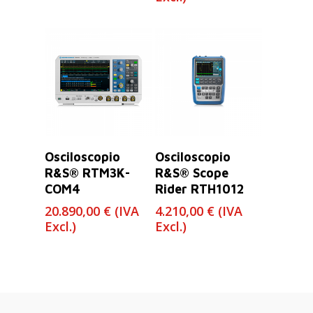
Leer Más
Leer Más
Osciloscopio
Osciloscopio
R&S® RTM3K-
R&S® Scope
COM4
Rider RTH1012
20.890,00
€
(IVA
4.210,00
€
(IVA
Excl.)
Excl.)