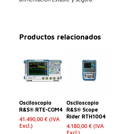
Productos relacionados
Leer Más
Leer Más
Osciloscopio
Osciloscopio
R&S® RTE-COM4
R&S® Scope
Rider RTH1004
41.490,00
€
(IVA
Excl.)
4.180,00
€
(IVA
Excl.)