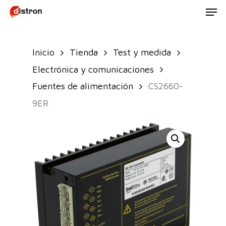
Men
Skip
to
main
Inicio
Tienda
Test y medida
content
Electrónica y comunicaciones
Fuentes de alimentación
CS2660-
9ER