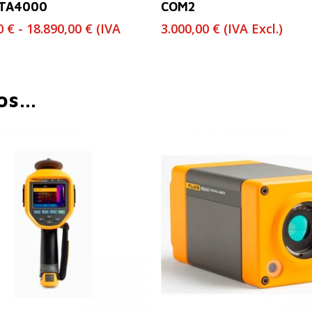
TA4000
COM2
Rango
00
€
-
18.890,00
€
(IVA
3.000,00
€
(IVA Excl.)
de
precios:
desde
6.400,00 €
mos…
hasta
18.890,00 €