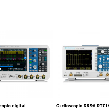
Seleccionar Opciones
Leer Más
copio digital
Osciloscopio R&S® RTC1