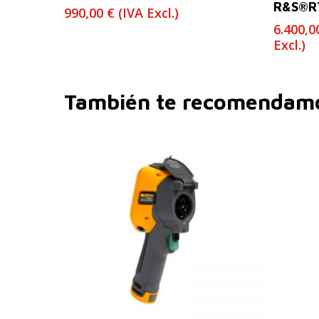
R&S®R
990,00
€
(IVA Excl.)
6.400,
Excl.)
También te recomenda