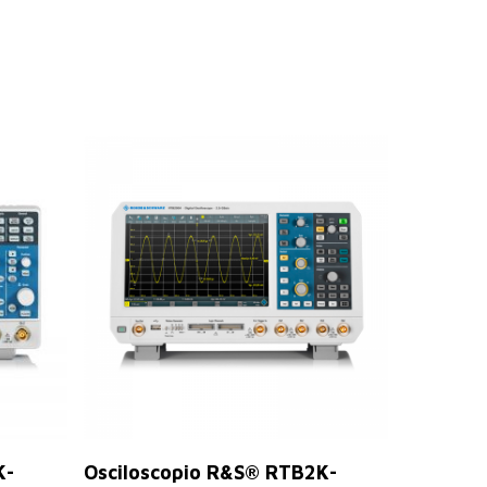
Leer Más
K-
Osciloscopio R&S® RTB2K-