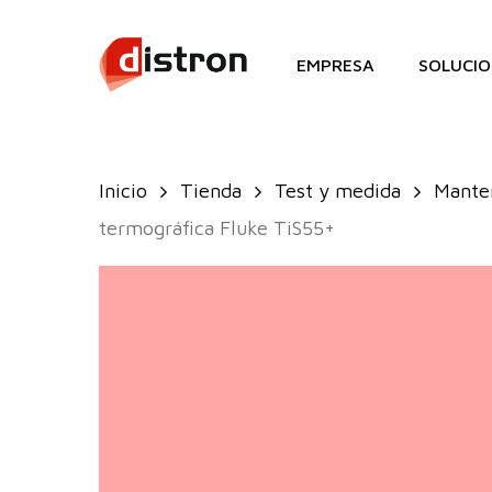
Skip
to
EMPRESA
SOLUCIO
main
content
Inicio
Tienda
Test y medida
Manten
termográfica Fluke TiS55+