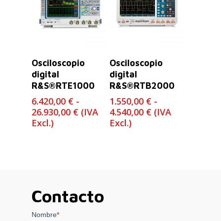
Seleccionar
Seleccionar
Osciloscopio
Osciloscopio
Opciones
Opciones
digital
digital
R&S®RTE1000
R&S®RTB2000
6.420,00
€
-
1.550,00
€
-
Rango
Rango
26.930,00
€
(IVA
4.540,00
€
(IVA
de
de
Excl.)
Excl.)
precios:
precios:
desde
desde
6.420,00 €
1.550,00 €
hasta
hasta
26.930,00 €
4.540,00 €
Contacto