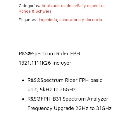
Categorías:
Analizadores de señal y espectro
,
Rohde & Schwarz
Etiquetas:
Ingeniería
,
Laboratorio y docencia
R&S®Spectrum Rider FPH
1321.1111K26 incluye:
R&S®Spectrum Rider FPH basic
unit; 5kHz to 26GHz
R&S®FPH-B31 Spectrum Analyzer
Frequency Upgrade 2GHz to 31GHz