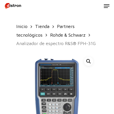
Men
Skip
to
main
Inicio
Tienda
Partners
content
tecnológicos
Rohde & Schwarz
Analizador de espectro R&S® FPH-31G