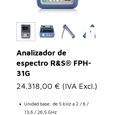
Analizador de
espectro R&S® FPH-
31G
24.318,00
€
(IVA Excl.)
Unidad base: de 5 kHz a 2 / 6 /
13,6 / 26,5 GHz