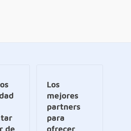
ios
Los
idad
mejores
partners
tar
para
r de
ofrecer