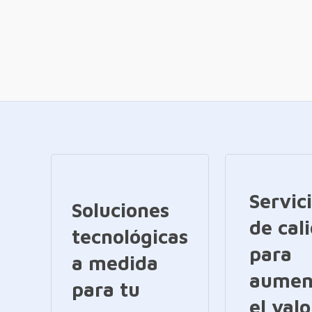
Servic
Soluciones
de cal
tecnológicas
para
a medida
aumen
para tu
el valo