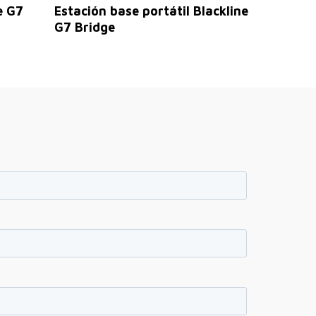
Leer Más
e G7
Estación base portátil Blackline
G7 Bridge