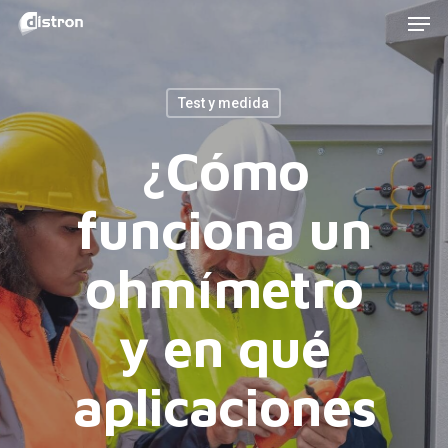
Men
Skip
to
main
Test y medida
content
¿Cómo
funciona un
ohmímetro
y en qué
aplicaciones