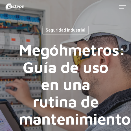
Men
Skip
to
main
Seguridad industrial
content
Megóhmetros:
Guía de uso
en una
rutina de
mantenimiento