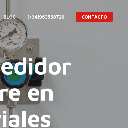
BLOG
(+34)963568720
CONTACTO
medidor
re en
iales