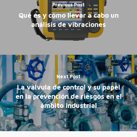
Previous Post
Qué es y cómo llevar a cabo un
análisis de vibraciones
Next Post
La válvula de control y su papel
en la prevención de riesgos en el
ámbito industrial