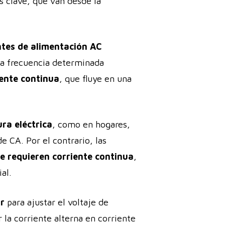
s clave, que van desde la
ntes de alimentación AC
una frecuencia determinada
iente continua
, que fluye en una
ura eléctrica
, como en hogares,
de CA. Por el contrario, las
ue requieren corriente continua
,
al.
or
para ajustar el voltaje de
r la corriente alterna en corriente