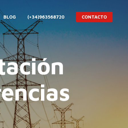
BLOG
(+34)963568720
CONTACTO
tación
encias