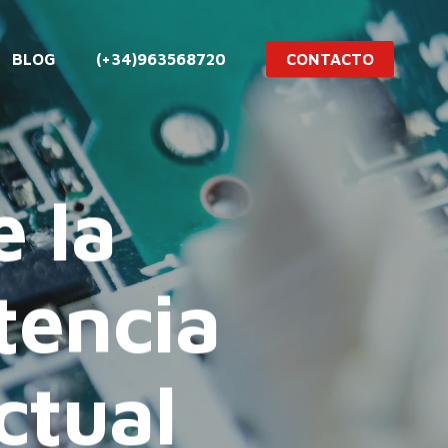
BLOG
(+34)963568720
CONTACTO
e la
tencia
ctual