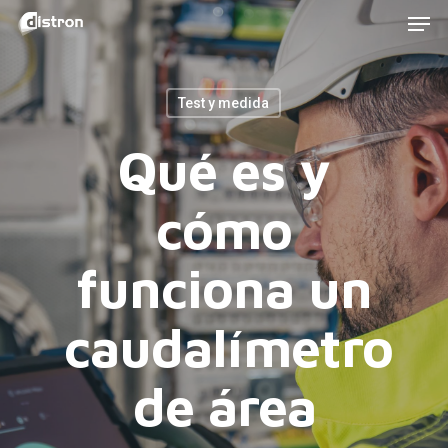
Men
Skip
to
main
Test y medida
content
Qué es y
cómo
funciona un
caudalímetro
de área