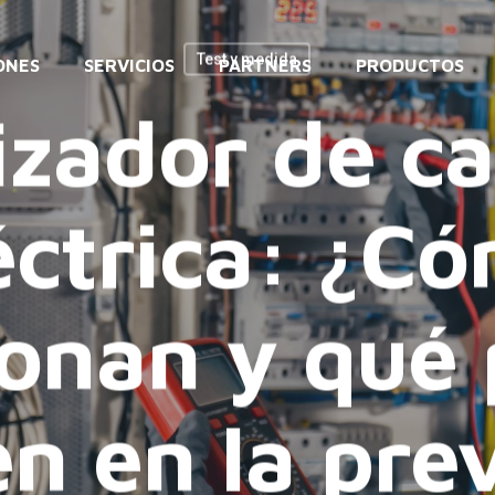
Test y medida
ONES
SERVICIOS
PARTNERS
PRODUCTOS
izador de ca
éctrica: ¿C
ionan y qué 
n en la pre