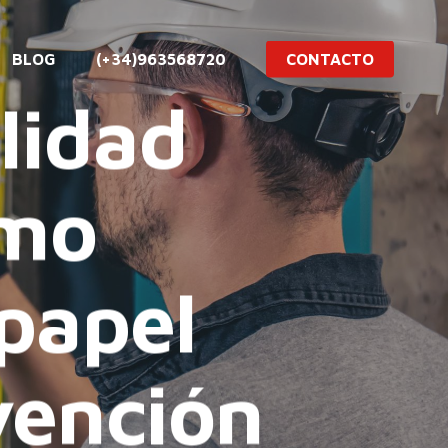
BLOG
(+34)963568720
CONTACTO
lidad
ómo
papel
vención