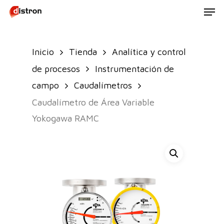
Men
Skip
to
main
Inicio
Tienda
Analítica y control
content
de procesos
Instrumentación de
campo
Caudalímetros
Caudalímetro de Área Variable
Yokogawa RAMC