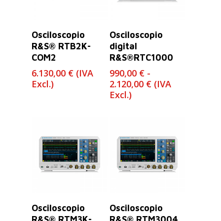
Leer Más
Seleccionar
Osciloscopio
Osciloscopio
Opciones
R&S® RTB2K-
digital
COM2
R&S®RTC1000
6.130,00
€
(IVA
990,00
€
-
Rango
Excl.)
2.120,00
€
(IVA
de
Excl.)
precios:
desde
990,00 €
hasta
2.120,00 €
Leer Más
Leer Más
Osciloscopio
Osciloscopio
R&S® RTM3K-
R&S® RTM3004