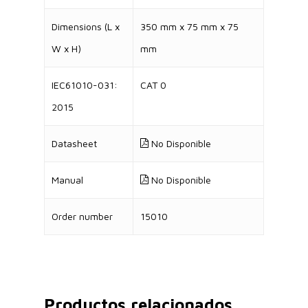
Dimensions (L x
350 mm x 75 mm x 75
W x H)
mm
IEC61010-031:
CAT 0
2015
Datasheet
No Disponible
Manual
No Disponible
Order number
15010
Productos relacionados