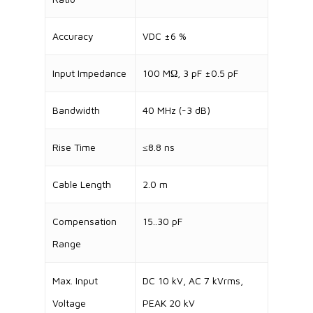
Accuracy
VDC ±6 %
Input Impedance
100 MΩ, 3 pF ±0.5 pF
Bandwidth
40 MHz (-3 dB)
Rise Time
≤8.8 ns
Cable Length
2.0 m
Compensation
15..30 pF
Range
Max. Input
DC 10 kV, AC 7 kVrms,
Voltage
PEAK 20 kV