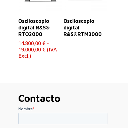
Leer Más
Seleccionar
Osciloscopio
Osciloscopio
Opciones
digital R&S®
digital
RTO2000
R&S®RTM3000
14.800,00
€
-
Rango
19.000,00
€
(IVA
de
Excl.)
precios:
desde
14.800,00 €
hasta
19.000,00 €
Contacto