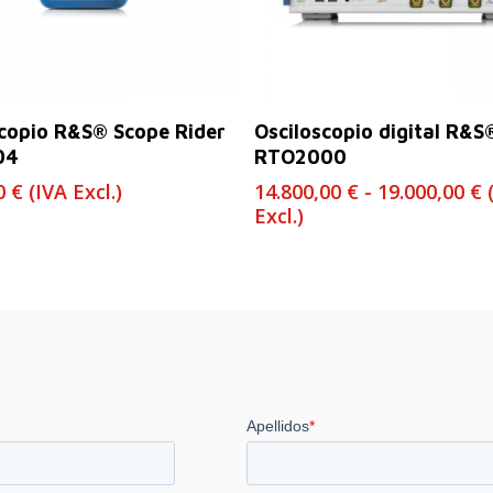
Leer Más
Seleccionar Opciones
scopio R&S® Scope Rider
Osciloscopio digital R&S
04
RTO2000
R
00
€
(IVA Excl.)
14.800,00
€
-
19.000,00
€
d
Excl.)
p
d
1
h
1