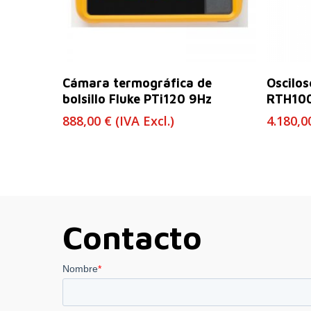
Leer Más
Cámara termográfica de
Oscilo
bolsillo Fluke PTi120 9Hz
RTH10
888,00
€
(IVA Excl.)
4.180,
Contacto