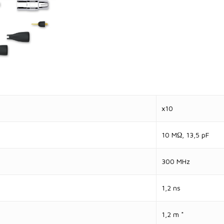
x10
10 MΩ, 13,5 pF
300 MHz
1,2 ns
1,2 m *