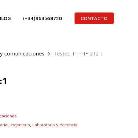
BLOG
(+34)963568720
CONTACTO
 y comunicaciones
Testec TT-HF 212 |
:1
icaciones
trial
,
Ingeniería
,
Laboratorio y docencia