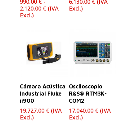
990,00
€
-
6.130,00
€
(IVA
Rango
2.120,00
€
(IVA
Excl.)
de
Excl.)
precios:
desde
990,00 €
hasta
2.120,00 €
Leer Más
Leer Más
Cámara Acústica
Osciloscopio
Industrial Fluke
R&S® RTM3K-
ii900
COM2
19.727,00
€
(IVA
17.040,00
€
(IVA
Excl.)
Excl.)