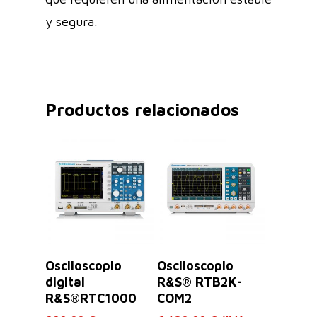
y segura.
Productos relacionados
Leer Más
Seleccionar
Osciloscopio
Osciloscopio
Opciones
digital
R&S® RTB2K-
R&S®RTC1000
COM2