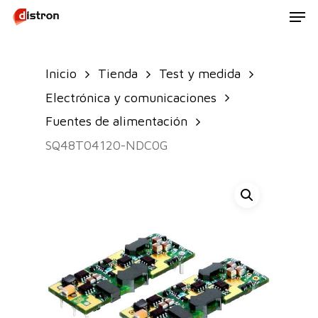
Men
Skip
to
main
Inicio
Tienda
Test y medida
content
Electrónica y comunicaciones
Fuentes de alimentación
SQ48T04120-NDC0G