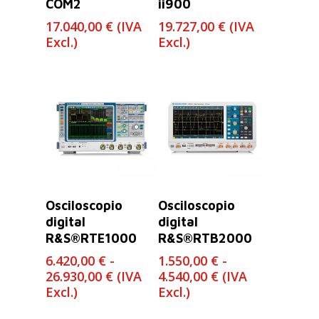
COM2
ii900
17.040,00
€
(IVA
19.727,00
€
(IVA
Excl.)
Excl.)
Seleccionar
Seleccionar
Osciloscopio
Osciloscopio
Opciones
Opciones
digital
digital
R&S®RTE1000
R&S®RTB2000
6.420,00
€
-
1.550,00
€
-
Rango
Rango
26.930,00
€
(IVA
4.540,00
€
(IVA
de
de
Excl.)
Excl.)
precios:
precios: