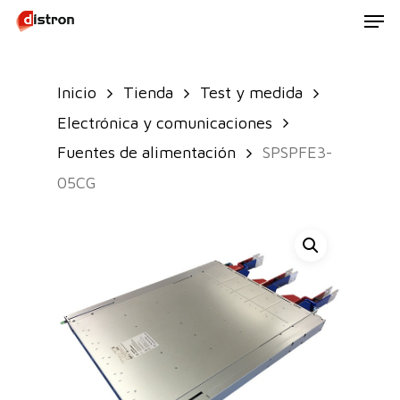
Men
Skip
to
main
Inicio
Tienda
Test y medida
content
Electrónica y comunicaciones
Fuentes de alimentación
SPSPFE3-
05CG