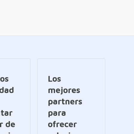
ios
Los
idad
mejores
partners
tar
para
r de
ofrecer