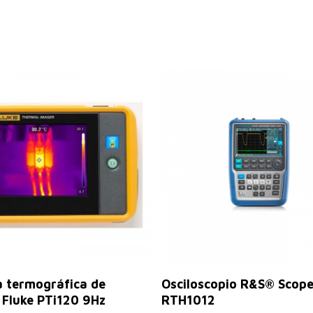
Leer Más
Leer Más
 termográfica de
Osciloscopio R&S® Scope
o Fluke PTi120 9Hz
RTH1012