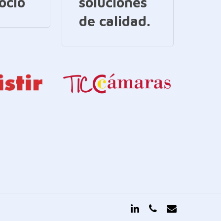
ocio
soluciones
de calidad.
linkedin
phone
email