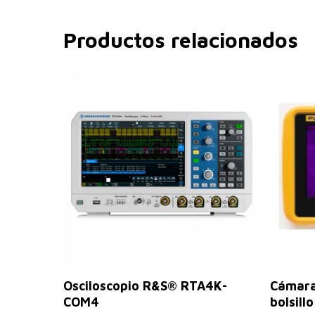
Productos relacionados
Leer Más
Osciloscopio R&S® RTA4K-
Cámara
COM4
bolsill