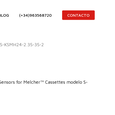
BLOG
(+34)963568720
CONTACTO
S-KSMH24-2.35-35-2
Sensors for Melcher™ Cassettes modelo S-