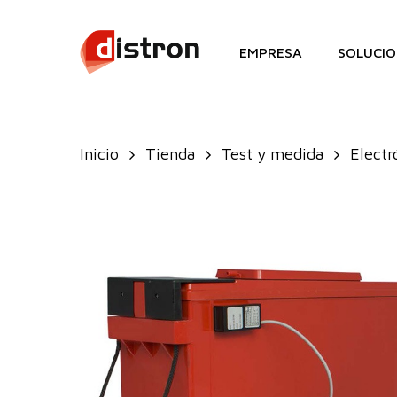
Skip
to
EMPRESA
SOLUCIO
main
content
Inicio
Tienda
Test y medida
Electr