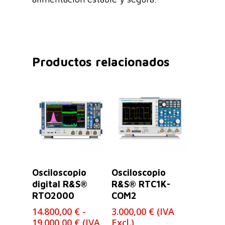
Productos relacionados
Leer Más
Seleccionar
Osciloscopio
Osciloscopio
Opciones
digital R&S®
R&S® RTC1K-
RTO2000
COM2
14.800,00
€
-
3.000,00
€
(IVA
Rango
19.000,00
€
(IVA
Excl.)