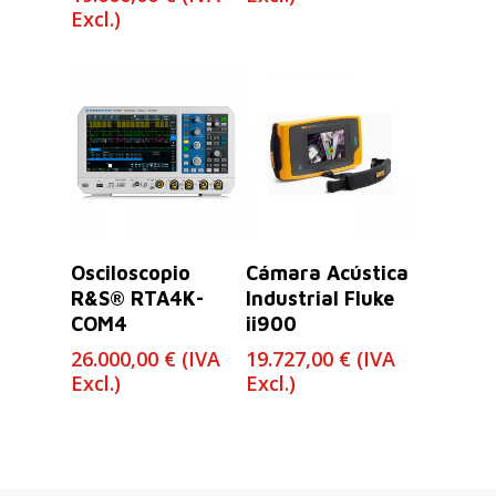
de
Excl.)
precios:
desde
14.800,00 €
hasta
19.000,00 €
Leer Más
Leer Más
Osciloscopio
Cámara Acústica
R&S® RTA4K-
Industrial Fluke
COM4
ii900
26.000,00
€
(IVA
19.727,00
€
(IVA
Excl.)
Excl.)