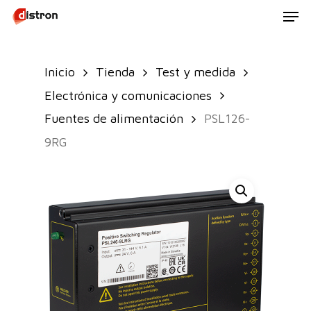
Men
Skip
to
main
Inicio
Tienda
Test y medida
content
Electrónica y comunicaciones
Fuentes de alimentación
PSL126-
9RG