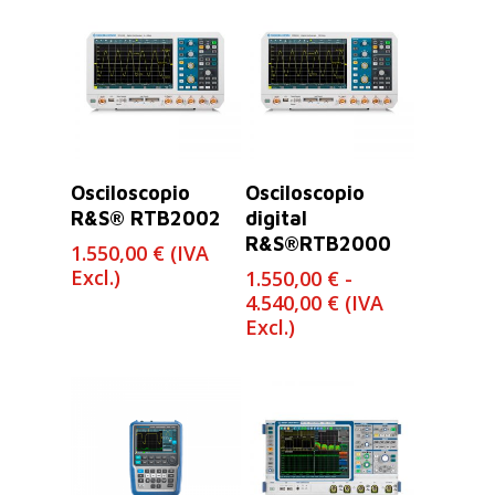
Leer Más
Seleccionar
Osciloscopio
Osciloscopio
Opciones
R&S® RTB2002
digital
R&S®RTB2000
1.550,00
€
(IVA
Excl.)
1.550,00
€
-
Rango
4.540,00
€
(IVA
de
Excl.)
precios:
desde
1.550,00 €
hasta
4.540,00 €