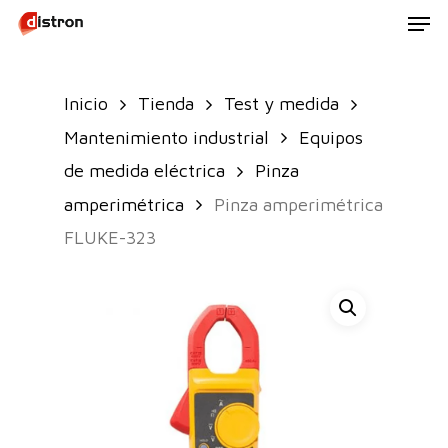
Men
Skip
to
main
Inicio
Tienda
Test y medida
content
Mantenimiento industrial
Equipos
de medida eléctrica
Pinza
amperimétrica
Pinza amperimétrica
FLUKE-323