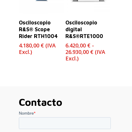
Leer Más
Seleccionar
Osciloscopio
Osciloscopio
Opciones
R&S® Scope
digital
Rider RTH1004
R&S®RTE1000
4.180,00
€
(IVA
6.420,00
€
-
Rango
Excl.)
26.930,00
€
(IVA
de
Excl.)
precios:
desde
6.420,00 €
hasta
26.930,00 €
Contacto