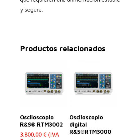
y segura.
Productos relacionados
Leer Más
Leer Más
Osciloscopio
Osciloscopio
R&S® RTM3002
digital
R&S®RTM3000
3.800,00
€
(IVA