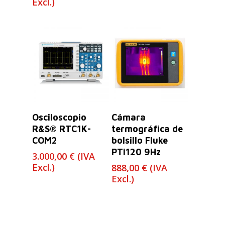
Excl.)
Leer Más
Leer Más
Osciloscopio
Cámara
R&S® RTC1K-
termográfica de
COM2
bolsillo Fluke
PTi120 9Hz
3.000,00
€
(IVA
Excl.)
888,00
€
(IVA
Excl.)