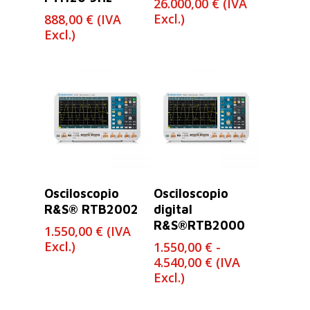
26.000,00
€
(IVA
Excl.)
888,00
€
(IVA
Excl.)
Leer Más
Seleccionar
Osciloscopio
Osciloscopio
Opciones
R&S® RTB2002
digital
R&S®RTB2000
1.550,00
€
(IVA
Excl.)
1.550,00
€
-
Rango
4.540,00
€
(IVA
de
Excl.)
precios:
desde