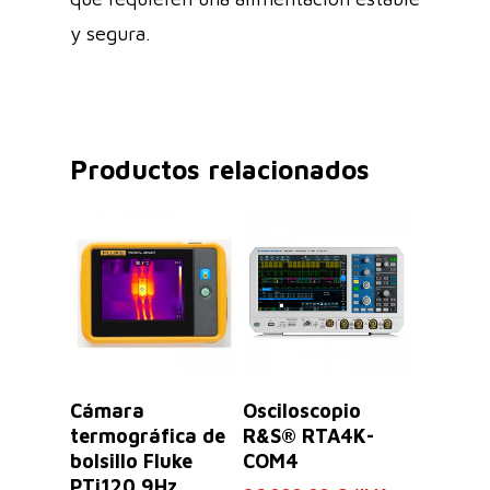
y segura.
Productos relacionados
Leer Más
Leer Más
Cámara
Osciloscopio
termográfica de
R&S® RTA4K-
bolsillo Fluke
COM4
PTi120 9Hz