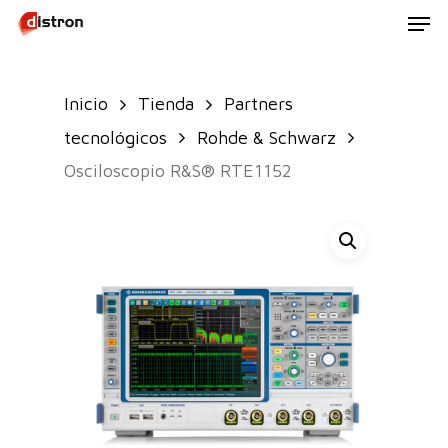
Men
Skip
to
main
Inicio
Tienda
Partners
content
tecnológicos
Rohde & Schwarz
Osciloscopio R&S® RTE1152