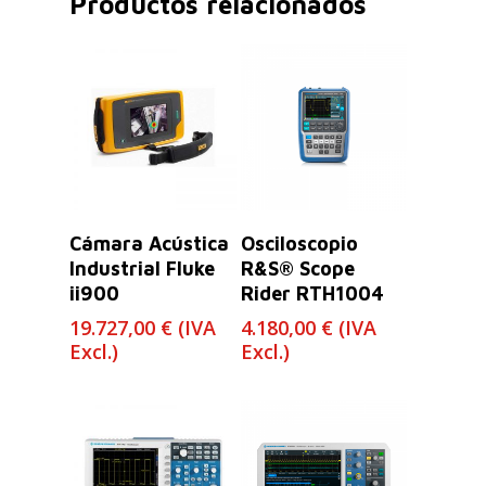
Productos relacionados
Leer Más
Leer Más
Cámara Acústica
Osciloscopio
Industrial Fluke
R&S® Scope
ii900
Rider RTH1004
19.727,00
€
(IVA
4.180,00
€
(IVA
Excl.)
Excl.)