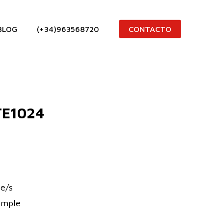
BLOG
(+34)963568720
CONTACTO
TE1024
e/s
ample