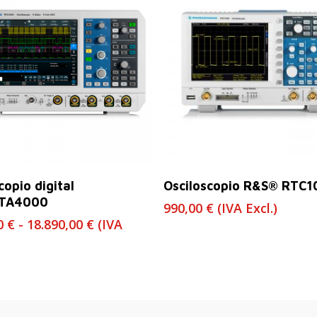
Seleccionar Opciones
Leer Más
copio digital
Osciloscopio R&S® RTC1
TA4000
990,00
€
(IVA Excl.)
Rango
00
€
-
18.890,00
€
(IVA
de
precios:
desde
6.400,00 €
hasta
18.890,00 €