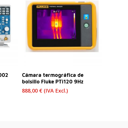
Leer Más
002
Cámara termográfica de
bolsillo Fluke PTi120 9Hz
888,00
€
(IVA Excl.)