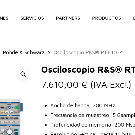
NES
SERVICIOS
PARTNERS
PRODUCTOS
Rohde & Schwarz
Osciloscopio R&S® RTE1024
Osciloscopio R&S® R
7.610,00
€
(IVA Excl.)
Ancho de banda: 200 MHz
Frecuencia de muestreo: 5 Gsampl
Profundidad de memoria: 200 Ms
Resolución vertical: hasta 16 bits