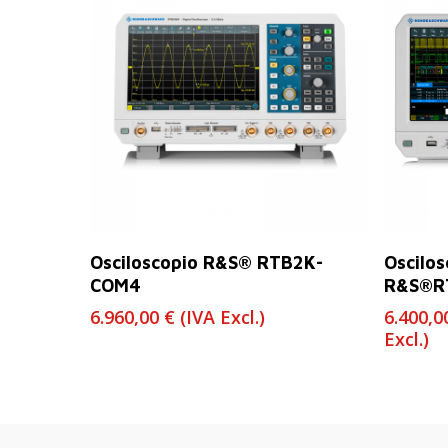
Leer Más
Osciloscopio R&S® RTB2K-
Oscilos
COM4
R&S®R
6.960,00
€
(IVA Excl.)
6.400,
Excl.)