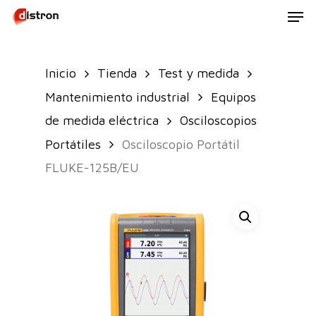
Men
Skip
to
main
Inicio
Tienda
Test y medida
content
Mantenimiento industrial
Equipos
de medida eléctrica
Osciloscopios
Portátiles
Osciloscopio Portátil
FLUKE-125B/EU