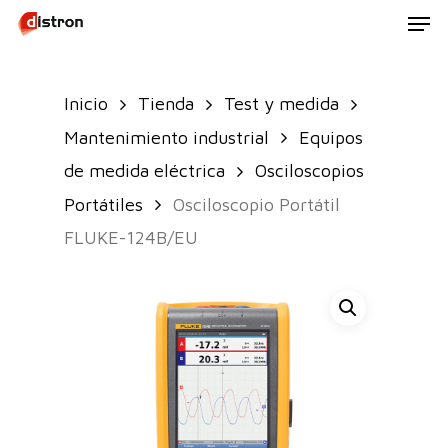
Men
Skip
to
main
Inicio
Tienda
Test y medida
content
Mantenimiento industrial
Equipos
de medida eléctrica
Osciloscopios
Portátiles
Osciloscopio Portátil
FLUKE-124B/EU