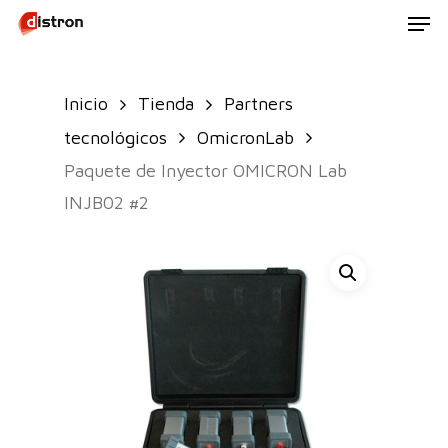
Men
Skip
to
main
Inicio
Tienda
Partners
content
tecnológicos
OmicronLab
Paquete de Inyector OMICRON Lab
INJB02 #2