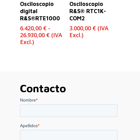
Leer Más
Seleccionar
Osciloscopio
Osciloscopio
Opciones
digital
R&S® RTC1K-
R&S®RTE1000
COM2
6.420,00
€
-
3.000,00
€
(IVA
Rango
26.930,00
€
(IVA
Excl.)
de
Excl.)
precios:
desde
6.420,00 €
hasta
26.930,00 €
Contacto