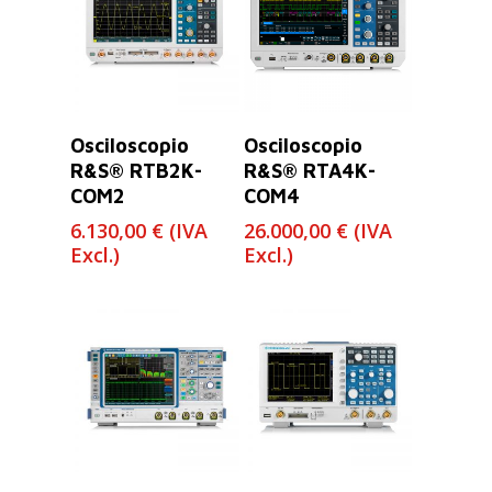
Leer Más
Leer Más
Osciloscopio
Osciloscopio
R&S® RTB2K-
R&S® RTA4K-
COM2
COM4
6.130,00
€
(IVA
26.000,00
€
(IVA
Excl.)
Excl.)