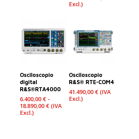
Excl.)
Leer Más
Seleccionar
Osciloscopio
Osciloscopio
Opciones
digital
R&S® RTE-COM4
R&S®RTA4000
41.490,00
€
(IVA
Excl.)
6.400,00
€
-
Rango
18.890,00
€
(IVA
de
Excl.)
precios:
desde
6.400,00 €