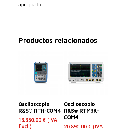
apropiado
Productos relacionados
Leer Más
Leer Más
Osciloscopio
Osciloscopio
R&S® RTH-COM4
R&S® RTM3K-
COM4
13.350,00
€
(IVA
Excl.)
20.890,00
€
(IVA