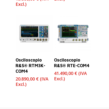
de
Excl.)
precios:
desde
14.800,00 €
hasta
19.000,00 €
Leer Más
Leer Más
Osciloscopio
Osciloscopio
R&S® RTM3K-
R&S® RTE-COM4
COM4
41.490,00
€
(IVA
Excl.)
20.890,00
€
(IVA
Excl.)