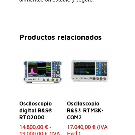
Productos relacionados
Leer Más
Seleccionar
Osciloscopio
Osciloscopio
Opciones
digital R&S®
R&S® RTM3K-
RTO2000
COM2
14.800,00
€
-
17.040,00
€
(IVA
Rango
19.000,00
€
(IVA
Excl.)