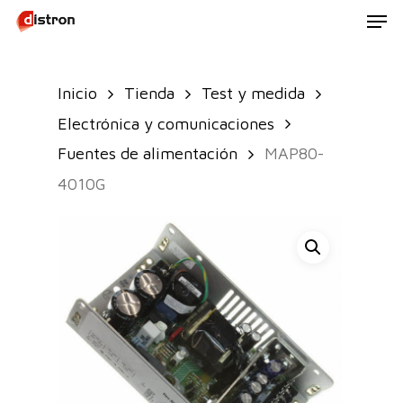
Men
Skip
to
main
Inicio
Tienda
Test y medida
content
Electrónica y comunicaciones
Fuentes de alimentación
MAP80-
4010G