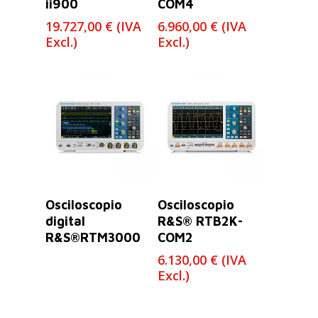
ii900
COM4
19.727,00
€
(IVA
6.960,00
€
(IVA
Excl.)
Excl.)
Leer Más
Leer Más
Osciloscopio
Osciloscopio
digital
R&S® RTB2K-
R&S®RTM3000
COM2
6.130,00
€
(IVA
Excl.)