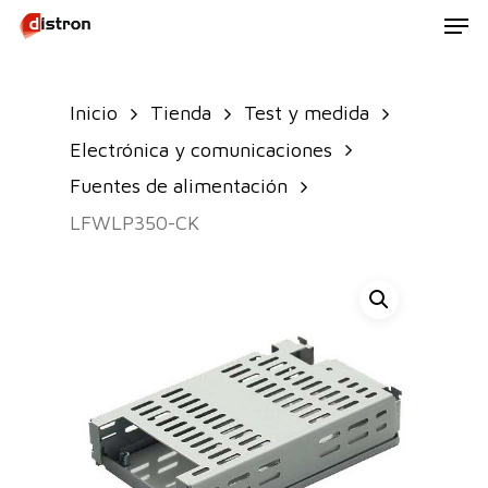
Men
Skip
to
main
Inicio
Tienda
Test y medida
content
Electrónica y comunicaciones
Fuentes de alimentación
LFWLP350-CK