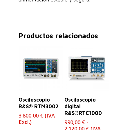
Productos relacionados
Leer Más
Seleccionar
Osciloscopio
Osciloscopio
Opciones
R&S® RTM3002
digital
R&S®RTC1000
3.800,00
€
(IVA
Excl.)
990,00
€
-
Rango
2.120,00
€
(IVA