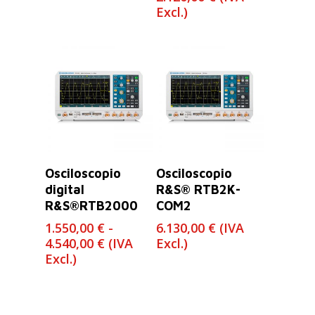
de
Excl.)
precios:
desde
990,00 €
hasta
2.120,00 €
Leer Más
Seleccionar
Osciloscopio
Osciloscopio
Opciones
digital
R&S® RTB2K-
R&S®RTB2000
COM2
1.550,00
€
-
6.130,00
€
(IVA
Rango
4.540,00
€
(IVA
Excl.)
de
Excl.)
precios:
desde
1.550,00 €