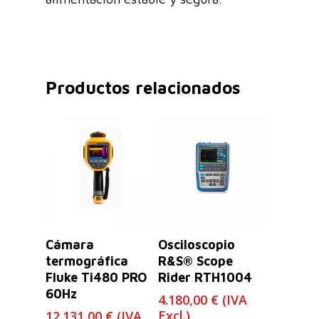
Productos relacionados
Leer Más
Leer Más
Cámara
Osciloscopio
termográfica
R&S® Scope
Fluke Ti480 PRO
Rider RTH1004
60Hz
4.180,00
€
(IVA
Excl.)
12.131,00
€
(IVA