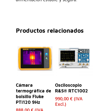
Productos relacionados
Leer Más
Leer Más
Cámara
Osciloscopio
termográfica de
R&S® RTC1002
bolsillo Fluke
990,00
€
(IVA
PTi120 9Hz
Excl.)
888,00
€
(IVA