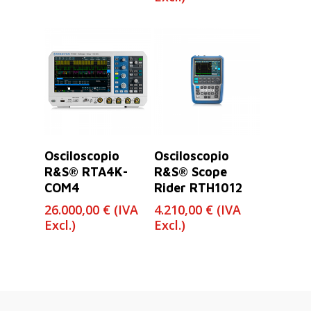
Leer Más
Leer Más
Osciloscopio
Osciloscopio
R&S® RTA4K-
R&S® Scope
COM4
Rider RTH1012
26.000,00
€
(IVA
4.210,00
€
(IVA
Excl.)
Excl.)