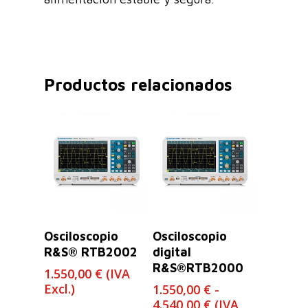
Productos relacionados
Leer Más
Seleccionar
Osciloscopio
Osciloscopio
Opciones
R&S® RTB2002
digital
R&S®RTB2000
1.550,00
€
(IVA
Excl.)
1.550,00
€
-
Rango
4.540,00
€
(IVA