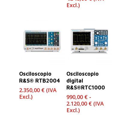
de
Excl.)
precios:
desde
1.550,00 €
hasta
4.540,00 €
Leer Más
Seleccionar
Osciloscopio
Osciloscopio
Opciones
R&S® RTB2004
digital
R&S®RTC1000
2.350,00
€
(IVA
Excl.)
990,00
€
-
Rango
2.120,00
€
(IVA
de
Excl.)
precios:
desde
990,00 €