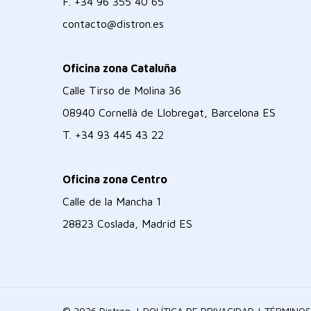
F.
+34 96 355 40 65
contacto@distron.es
Oficina zona Cataluña
Calle Tirso de Molina 36
08940 Cornellà de Llobregat, Barcelona ES
T.
+34 93 445 43 22
Oficina zona Centro
Calle de la Mancha 1
28823 Coslada, Madrid ES
© 2026 Distron. |
POLÍTICA DE PRIVACIDAD
|
TÉRMINOS