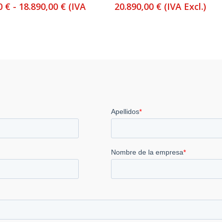
Rango
00
€
-
18.890,00
€
(IVA
20.890,00
€
(IVA Excl.)
de
precios:
desde
6.400,00 €
hasta
18.890,00 €