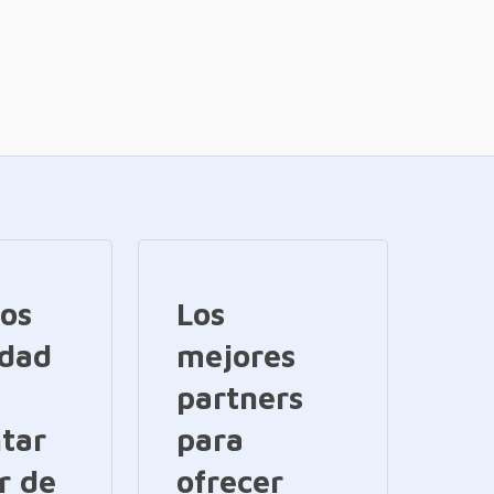
ios
Los
idad
mejores
partners
tar
para
r de
ofrecer