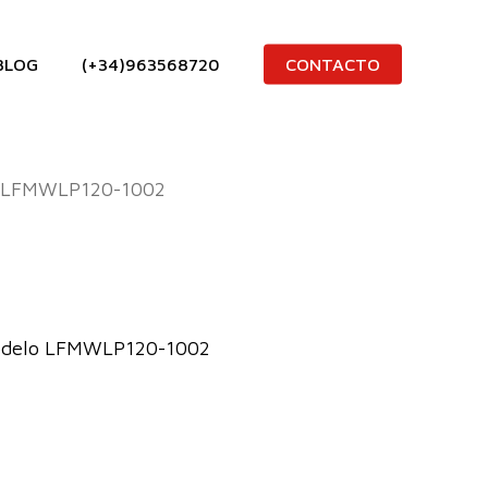
BLOG
(+34)963568720
CONTACTO
LFMWLP120-1002
odelo LFMWLP120-1002