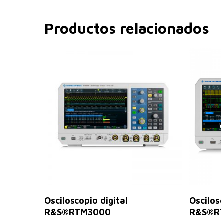
Productos relacionados
Leer Más
Osciloscopio digital
Oscilos
R&S®RTM3000
R&S®R