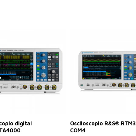
Seleccionar Opciones
Leer Más
copio digital
Osciloscopio R&S® RTM3
TA4000
COM4