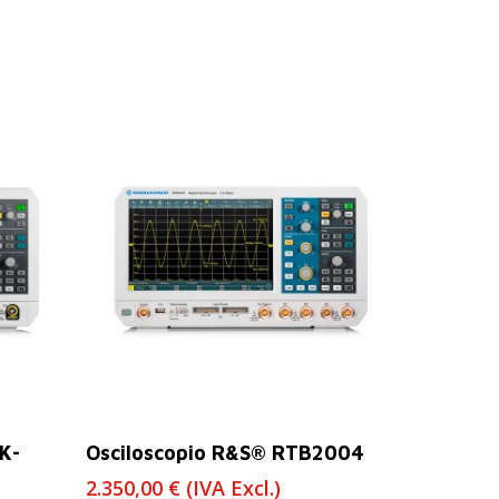
Leer Más
K-
Osciloscopio R&S® RTB2004
2.350,00
€
(IVA Excl.)