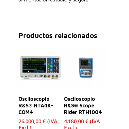
Productos relacionados
Leer Más
Leer Más
Osciloscopio
Osciloscopio
R&S® RTA4K-
R&S® Scope
COM4
Rider RTH1004
26.000,00
€
(IVA
4.180,00
€
(IVA
Excl.)
Excl.)