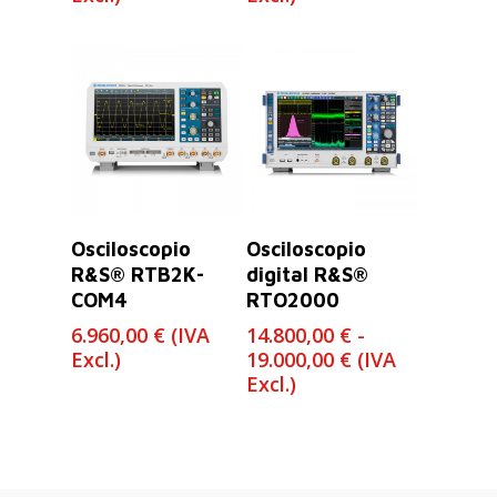
Leer Más
Seleccionar
Osciloscopio
Osciloscopio
Opciones
R&S® RTB2K-
digital R&S®
COM4
RTO2000
6.960,00
€
(IVA
14.800,00
€
-
Rango
Excl.)
19.000,00
€
(IVA
de
Excl.)
precios:
desde
14.800,00 €
hasta