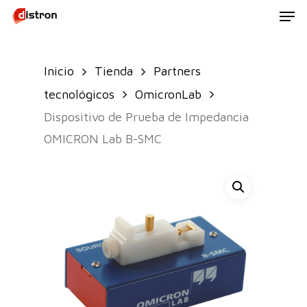
Men
Skip
to
main
Inicio
Tienda
Partners
content
tecnológicos
OmicronLab
Dispositivo de Prueba de Impedancia
OMICRON Lab B-SMC