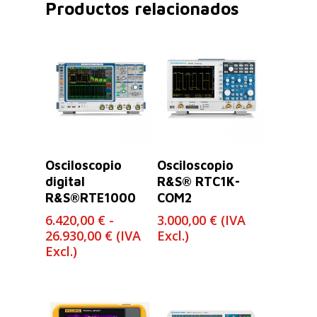
Productos relacionados
Leer Más
Seleccionar
Osciloscopio
Osciloscopio
Opciones
digital
R&S® RTC1K-
R&S®RTE1000
COM2
6.420,00
€
-
3.000,00
€
(IVA
Rango
26.930,00
€
(IVA
Excl.)
de
Excl.)
precios:
desde
6.420,00 €
hasta