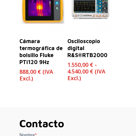
26.930,00 €
Leer Más
Seleccionar
Cámara
Osciloscopio
Opciones
termográfica de
digital
bolsillo Fluke
R&S®RTB2000
PTi120 9Hz
1.550,00
€
-
Rango
4.540,00
€
(IVA
888,00
€
(IVA
de
Excl.)
Excl.)
precios:
desde
1.550,00 €
hasta
4.540,00 €
Contacto