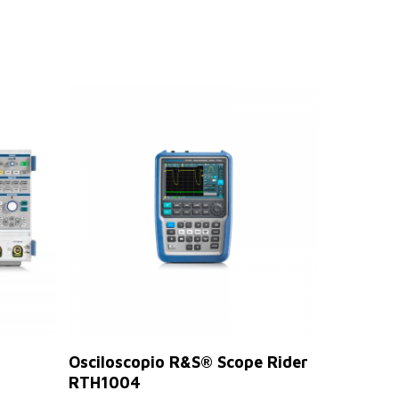
Leer Más
Osciloscopio R&S® Scope Rider
RTH1004