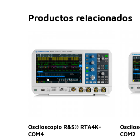
Productos relacionados
Leer Más
Osciloscopio R&S® RTA4K-
Oscilo
COM4
COM2