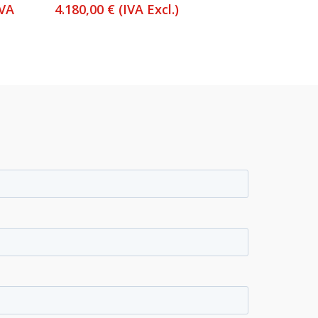
ango
IVA
4.180,00
€
(IVA Excl.)
e
ecios:
esde
420,00 €
sta
.930,00 €