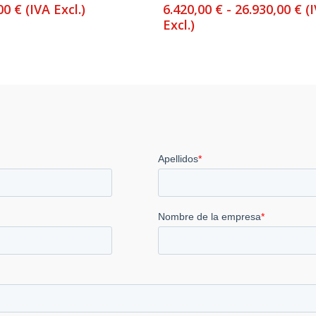
R
,00
€
(IVA Excl.)
6.420,00
€
-
26.930,00
€
(
d
Excl.)
pr
d
6.
ha
26