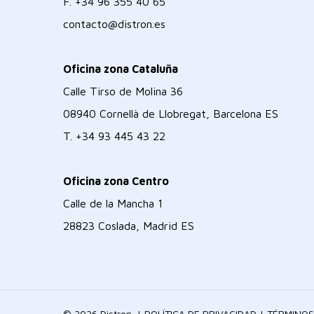
F.
+34 96 355 40 65
contacto@distron.es
Oficina zona Cataluña
Calle Tirso de Molina 36
08940 Cornellà de Llobregat, Barcelona ES
T.
+34 93 445 43 22
Oficina zona Centro
Calle de la Mancha 1
28823 Coslada, Madrid ES
© 2026 Distron. |
POLÍTICA DE PRIVACIDAD
|
TÉRMINOS