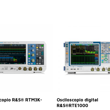
Leer Más
Seleccionar Opciones
scopio R&S® RTM3K-
Osciloscopio digital
R&S®RTE1000