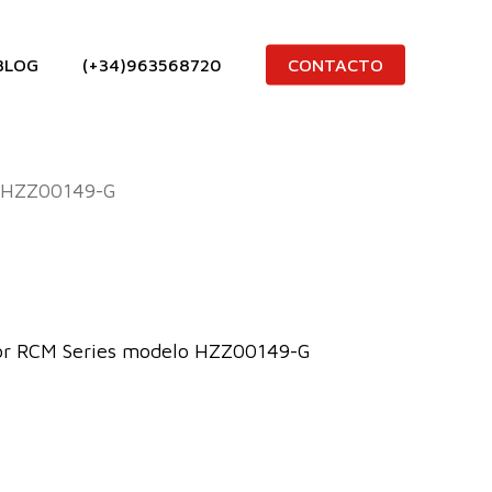
BLOG
(+34)963568720
CONTACTO
HZZ00149-G
for RCM Series modelo HZZ00149-G