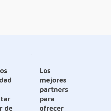
ios
Los
idad
mejores
partners
tar
para
r de
ofrecer