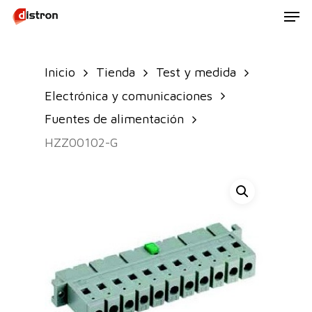
Men
Skip
to
main
Inicio
Tienda
Test y medida
content
Electrónica y comunicaciones
Fuentes de alimentación
HZZ00102-G