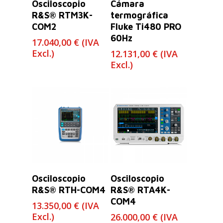
Osciloscopio
Cámara
R&S® RTM3K-
termográfica
COM2
Fluke Ti480 PRO
60Hz
17.040,00
€
(IVA
Excl.)
12.131,00
€
(IVA
Excl.)
Leer Más
Leer Más
Osciloscopio
Osciloscopio
R&S® RTH-COM4
R&S® RTA4K-
COM4
13.350,00
€
(IVA
Excl.)
26.000,00
€
(IVA