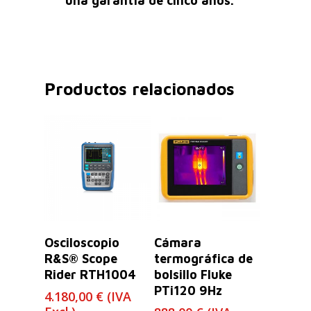
una garantía de cinco años.
Productos relacionados
Leer Más
Leer Más
Osciloscopio
Cámara
R&S® Scope
termográfica de
Rider RTH1004
bolsillo Fluke
PTi120 9Hz
4.180,00
€
(IVA