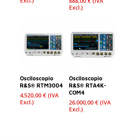
Excl.)
888,00
€
(IVA
Excl.)
Leer Más
Leer Más
Osciloscopio
Osciloscopio
R&S® RTM3004
R&S® RTA4K-
COM4
4.520,00
€
(IVA
Excl.)
26.000,00
€
(IVA
Excl.)