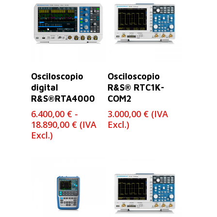
Leer Más
Seleccionar
Osciloscopio
Osciloscopio
Opciones
digital
R&S® RTC1K-
R&S®RTA4000
COM2
6.400,00
€
-
3.000,00
€
(IVA
Rango
18.890,00
€
(IVA
Excl.)
de
Excl.)
precios:
desde
6.400,00 €
hasta
18.890,00 €