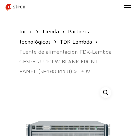
Men
Skip
to
main
Inicio
Tienda
Partners
content
tecnológicos
TDK-Lambda
Fuente de alimentación TDK-Lambda
GBSP+ 2U 10kW BLANK FRONT
PANEL (3P480 input) >=30V