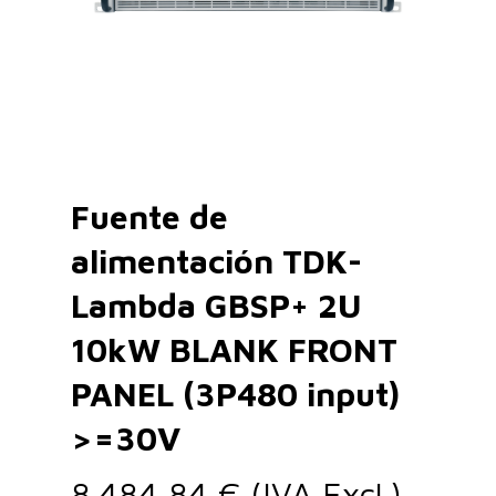
Fuente de
alimentación TDK-
Lambda GBSP+ 2U
10kW BLANK FRONT
PANEL (3P480 input)
>=30V
8.484,84
€
(IVA Excl.)