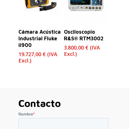
Leer Más
Leer Más
Cámara Acústica
Osciloscopio
Industrial Fluke
R&S® RTM3002
ii900
3.800,00
€
(IVA
Excl.)
19.727,00
€
(IVA
Excl.)
Contacto