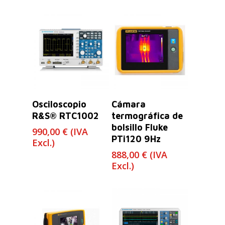
Leer Más
Leer Más
Osciloscopio
Cámara
R&S® RTC1002
termográfica de
bolsillo Fluke
990,00
€
(IVA
PTi120 9Hz
Excl.)
888,00
€
(IVA
Excl.)