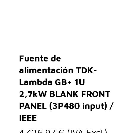
Fuente de
alimentación TDK-
Lambda GB+ 1U
2,7kW BLANK FRONT
PANEL (3P480 input) /
IEEE
4.426,97
€
(IVA Excl.)