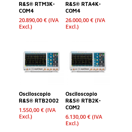
R&S® RTM3K-
R&S® RTA4K-
COM4
COM4
20.890,00
€
(IVA
26.000,00
€
(IVA
Excl.)
Excl.)
Leer Más
Leer Más
Osciloscopio
Osciloscopio
R&S® RTB2002
R&S® RTB2K-
COM2
1.550,00
€
(IVA
Excl.)
6.130,00
€
(IVA
Excl.)