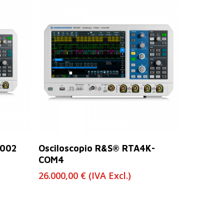
Leer Más
3002
Osciloscopio R&S® RTA4K-
COM4
26.000,00
€
(IVA Excl.)