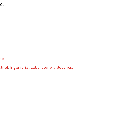
c.
da
trial
,
Ingeniería
,
Laboratorio y docencia