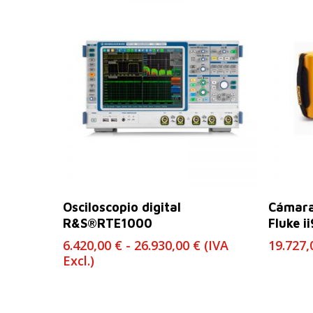
Seleccionar Opciones
Osciloscopio digital
Cámara
R&S®RTE1000
Fluke i
Rango
6.420,00
€
-
26.930,00
€
(IVA
19.727
de
Excl.)
precios:
desde
6.420,00 €