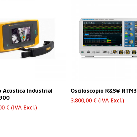
Leer Más
Leer Más
 Acústica Industrial
Osciloscopio R&S® RTM
i900
3.800,00
€
(IVA Excl.)
,00
€
(IVA Excl.)